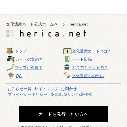
文化遺産カード公式ホームページーherica.net
トップ
文化遺産カードとは?
カードの集め方
カード目録
マップから探す
どこでもらえるの？
QA
文化遺産への想い
お知らせ一覧
サイトマップ
お問合せ
プライバシーポリシー
免責事項/リンク/著作権
カードを発行したい方へ