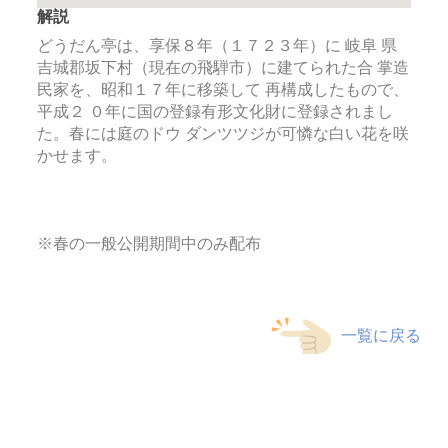
解説
どうだん亭は、享保８年（１７２３年）に 岐阜 県
吉城郡坂下村（現在の飛騨市）に建てられた合 掌造
民家を、昭和１７年に移築して 再構成したもので、
平成２ ０年に国の登録有形文化財に登録されまし
た。春には庭のドウ ダンツツジが可憐な白い花を咲
かせます。
※春の一般公開期間中のみ配布
一覧に戻る