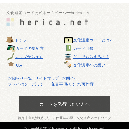
文化遺産カード公式ホームページーherica.net
トップ
文化遺産カードとは?
カードの集め方
カード目録
マップから探す
どこでもらえるの？
QA
文化遺産への想い
お知らせ一覧
サイトマップ
お問合せ
プライバシーポリシー
免責事項/リンク/著作権
カードを発行したい方へ
特定非営利活動法人 古代邇波の里・文化遺産ネットワーク
Copyright © 2016 Niwasato.net All Rights Reserved.